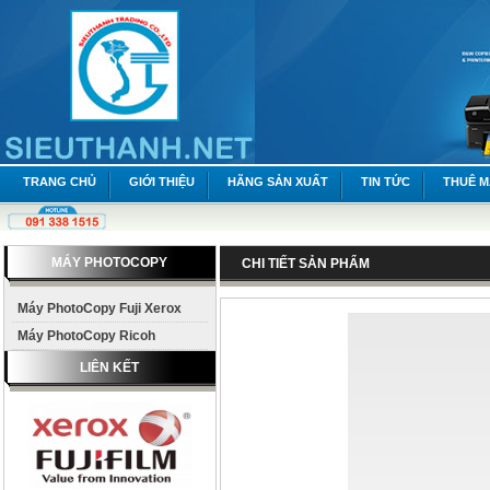
TRANG CHỦ
GIỚI THIỆU
HÃNG SẢN XUẤT
TIN TỨC
THUÊ 
MÁY PHOTOCOPY
CHI TIẾT SẢN PHẨM
Máy PhotoCopy Fuji Xerox
Máy PhotoCopy Ricoh
LIÊN KẾT