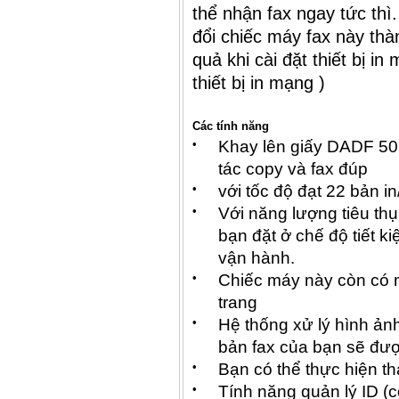
thể nhận fax ngay tức thì
đổi chiếc máy fax này thàn
quả khi cài đặt thiết bị 
thiết bị in mạng )
Các tính năng
•
Khay lên giấy DADF 50 
tác copy và fax đúp
•
với tốc độ đạt 22 bản i
•
Với năng lượng tiêu thụ
bạn đặt ở chế độ tiết k
vận hành.
•
Chiếc máy này còn có m
trang
•
Hệ thống xử lý hình ả
bản fax của bạn sẽ đư
•
Bạn có thể thực hiện th
•
Tính năng quản lý ID (c