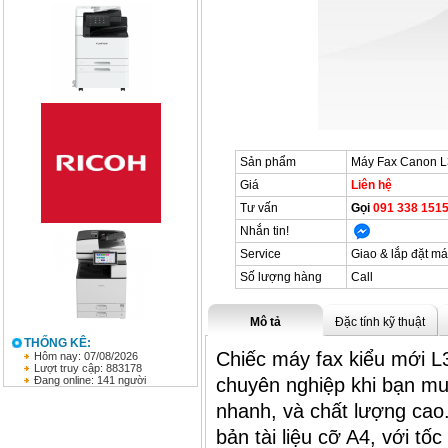
Sản phẩm
Máy Fax Canon 
Giá
Liên hệ
Tư vấn
Gọi
091 338 1515
Nhắn tin!
Service
Giao & lắp đặt má
Số lượng hàng
Call
Mô tả
Đặc tính kỹ thuật
THỐNG KÊ:
Chiếc máy fax kiểu mới L
Hôm nay: 07/08/2026
Lượt truy cập: 883178
Đang online: 141 người
chuyên nghiệp khi bạn mu
nhanh, và chất lượng cao.
bản tài liệu cỡ A4, với tốc