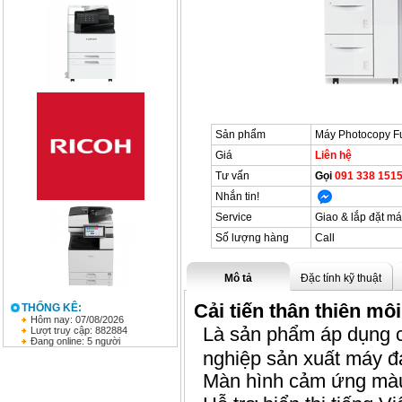
Sản phẩm
Máy Photocopy Fu
Giá
Liên hệ
Tư vấn
Gọi
091 338 1515
Nhắn tin!
Service
Giao & lắp đặt má
Số lượng hàng
Call
Mô tả
Đặc tính kỹ thuật
Cải tiến thân thiên m
THỐNG KÊ:
Hôm nay: 07/08/2026
Là sản phẩm áp dụng 
Lượt truy cập: 882884
Đang online: 5 người
nghiệp sản xuất máy 
Màn hình cảm ứng màu 