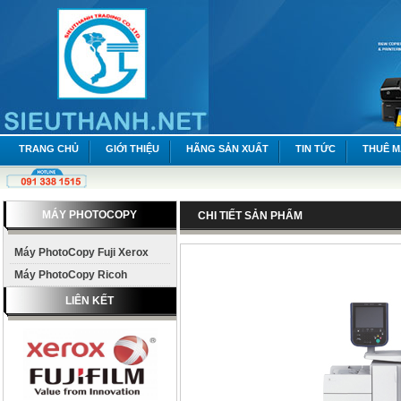
TRANG CHỦ
GIỚI THIỆU
HÃNG SẢN XUẤT
TIN TỨC
THUÊ 
MÁY PHOTOCOPY
CHI TIẾT SẢN PHẨM
Máy PhotoCopy Fuji Xerox
Máy PhotoCopy Ricoh
LIÊN KẾT