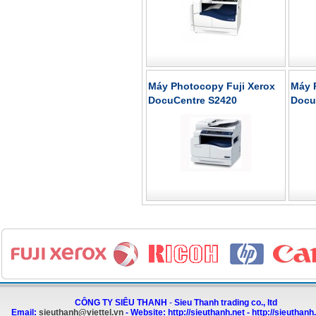
Máy Photocopy Fuji Xerox
Máy 
DocuCentre S2420
Docu
CÔNG TY SIÊU THANH
-
Sieu Thanh trading co., ltd
Email:
sieuthanh@viettel.vn
-
Website:
http://sieuthanh.net
-
http://sieuthanh