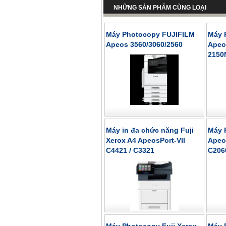
NHỮNG SẢN PHẨM CÙNG LOẠI
Máy Photocopy FUJIFILM
Máy 
Apeos 3560/3060/2560
Apeo
2150
Máy in đa chức năng Fuji
Máy 
Xerox A4 ApeosPort-VII
Apeos
C4421 / C3321
C206