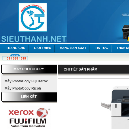
TRANG CHỦ
GIỚI THIỆU
HÃNG SẢN XUẤT
TIN TỨC
THUÊ 
MÁY PHOTOCOPY
CHI TIẾT SẢN PHẨM
Máy PhotoCopy Fuji Xerox
Máy PhotoCopy Ricoh
LIÊN KẾT