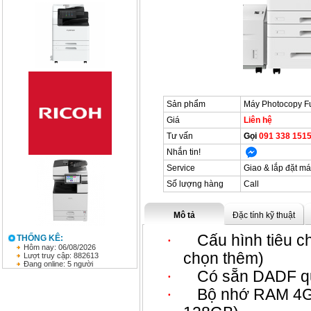
Sản phẩm
Máy Photocopy F
Giá
Liên hệ
Tư vấn
Gọi
091 338 1515
Nhắn tin!
Service
Giao & lắp đặt má
Số lượng hàng
Call
Mô tả
Đặc tính kỹ thuật
·
Cấu hình tiêu c
THỐNG KÊ:
Hôm nay: 06/08/2026
chọn thêm)
Lượt truy cập: 882613
Đang online: 5 người
·
Có sẵn DADF qu
·
Bộ nhớ RAM 4G