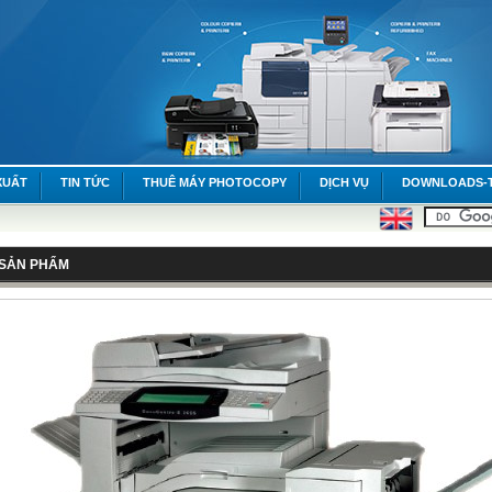
XUẤT
TIN TỨC
THUÊ MÁY PHOTOCOPY
DỊCH VỤ
DOWNLOADS-T
T SẢN PHẨM