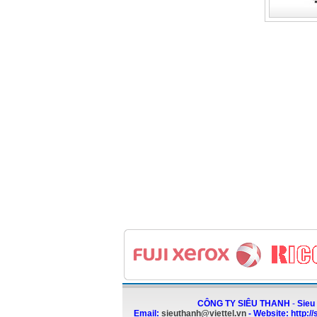
CÔNG TY SIÊU THANH
-
Sieu 
Email:
sieuthanh@viettel.vn
-
Website:
http:/