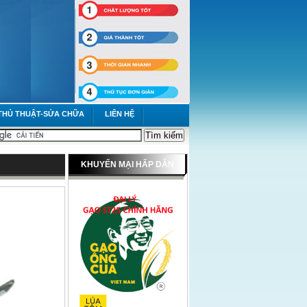
HỦ THUẬT-SỬA CHỮA
LIÊN HỆ
KHUYẾN MẠI HẤP DẪN