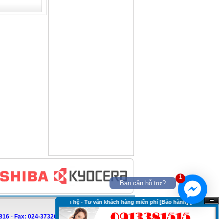
1
Bạn cần hỗ trợ?
Liên hệ - Tư vấn khách hàng miễn phí [Bảo hành] [Báo giá] [Tư vấn 
Ẩn
816
-
Fax:
024-37326988