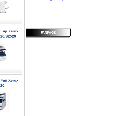
Fuji Xerox
FANPAGE
20/S2520
Fuji Xerox
220