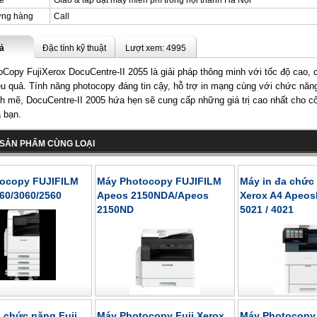
ce
Giao & lắp đặt máy miễn phí trong nội thành Hà Nội
ợng hàng
Call
ả
Đặc tính kỹ thuật
Lượt xem: 4995
Copy FujiXerox DocuCentre-II 2055 là giải pháp thông minh với tốc độ cao, 
ệu quả. Tính năng photocopy đáng tin cậy, hỗ trợ in mạng cùng với chức năn
 mẽ, DocuCentre-II 2005 hứa hẹn sẽ cung cấp những giá trị cao nhất cho c
 bạn.
SẢN PHẨM CÙNG LOẠI
ocopy FUJIFILM
Máy Photocopy FUJIFILM
Máy in đa chức 
60/3060/2560
Apeos 2150NDA/Apeos
Xerox A4 ApeosP
2150ND
5021 / 4021
 chức năng Fuji
Máy Photocopy Fuji Xerox
Máy Photocopy 