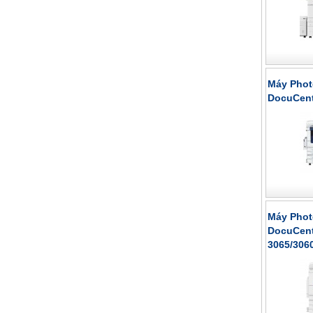
Máy Phot
DocuCent
Máy Phot
DocuCent
3065/306