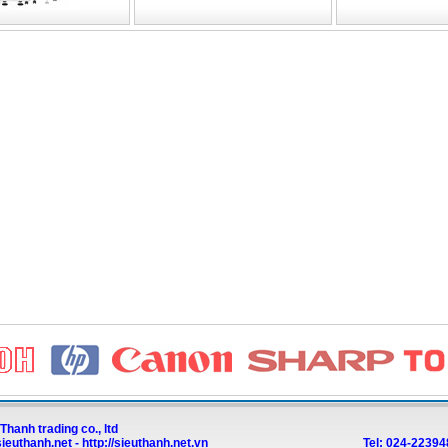
Thanh trading co., ltd
/sieuthanh.net
-
http://sieuthanh.net.vn
Tel:
024-22394