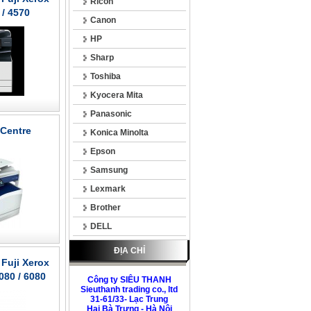
Ricoh
/ 4570
Canon
HP
Sharp
Toshiba
Kyocera Mita
Panasonic
uCentre
Konica Minolta
Epson
Samsung
Lexmark
Brother
DELL
ĐỊA CHỈ
Fuji Xerox
80 / 6080
Công ty SIÊU THANH
Sieuthanh trading co., ltd
31-61/33- Lạc Trung
Hai Bà Trưng - Hà Nội