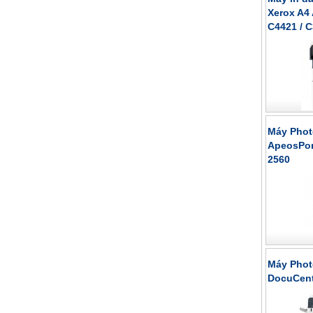
Xerox A4 
C4421 / 
Máy Phot
ApeosPort
2560
Máy Phot
DocuCent