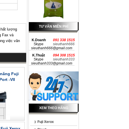
TƯ VẤN MIỄN PHÍ
chất lượng
g Fax và
K.Doanh
091 338 1515
ông việc văn
Skype
sieuthanh666
sieuthanh666@gmail.com
K.Thuật
094 308 1515
Skype
sieuthanh333
sieuthanh333@gmail.com
năng Fuji
ort -VII
XEM THEO HÃNG
Fuji Xerox
Fuji Xerox