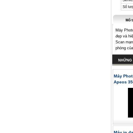
Servi
Số lư
Mô t
Máy Photo
đẹp và hi
Scan mạnh
phòng của
NHỮNG 
Máy Phot
Apeos 35
Máy in đa