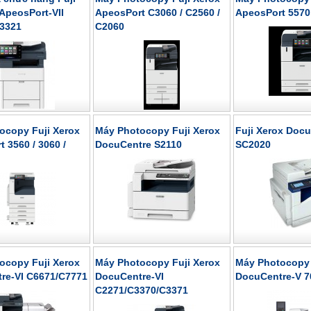
ApeosPort-VII
ApeosPort C3060 / C2560 /
ApeosPort 5570 
C3321
C2060
ocopy Fuji Xerox
Máy Photocopy Fuji Xerox
Fuji Xerox Doc
 3560 / 3060 /
DocuCentre S2110
SC2020
ocopy Fuji Xerox
Máy Photocopy Fuji Xerox
Máy Photocopy 
re-VI C6671/C7771
DocuCentre-VI
DocuCentre-V 70
C2271/C3370/C3371