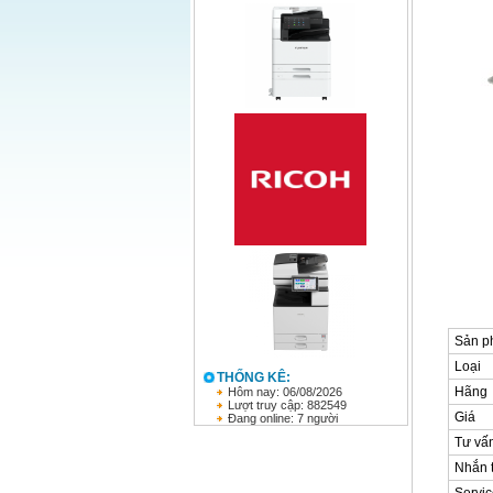
Sản p
Loại
THỐNG KÊ:
Hãng
Hôm nay: 06/08/2026
Lượt truy cập: 882549
Giá
Đang online: 7 người
Tư vấ
Nhắn t