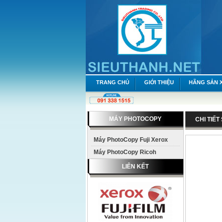
TRANG CHỦ
GIỚI THIỆU
HÃNG SẢN 
MÁY PHOTOCOPY
CHI TIẾ
Máy PhotoCopy Fuji Xerox
Máy PhotoCopy Ricoh
LIÊN KẾT